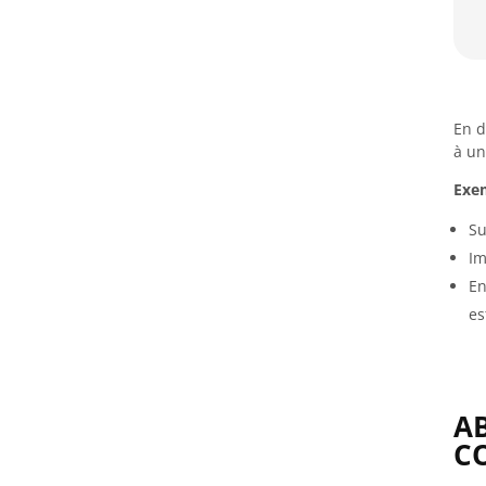
En d
à un
Exe
Su
Im
En
es
AB
C