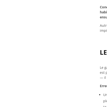
Conc
habi
ensu
Autr
impô
L
Le g
est 
— il
Erre
Un
pl