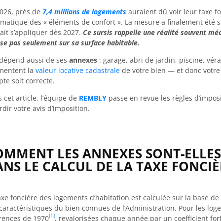
026, près de
7,4 millions de logements
auraient dû voir leur taxe f
matique des « éléments de confort ». La mesure a finalement été
ait s’appliquer dès 2027.
Ce sursis rappelle une réalité souvent méc
se pas seulement sur sa surface habitable.
 dépend aussi de ses
annexes
: garage, abri de jardin, piscine, vé
mentent la
valeur locative cadastrale
de votre bien — et donc votre 
te soit correcte.
 cet article, l’équipe de
REMBLY
passe en revue les règles d’impos
rdir votre avis d’imposition.
OMMENT LES ANNEXES SONT-ELLES
NS LE CALCUL DE LA TAXE FONCIÈ
axe foncière des logements d’habitation est calculée sur la base de
caractéristiques du bien connues de l’Administration. Pour les log
[1]
rences de 1970
, revalorisées chaque année par un coefficient forf