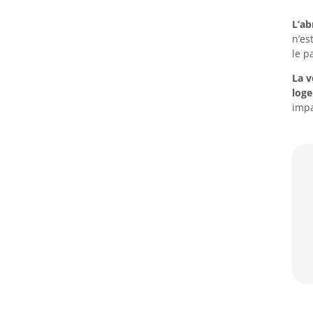
L’ab
n’es
le p
La 
log
impa