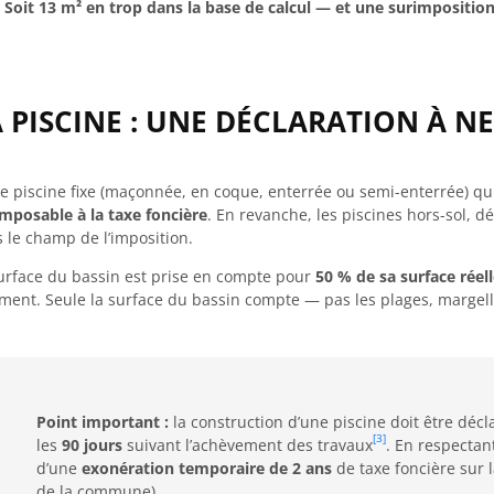
Soit 13 m² en trop dans la base de calcul — et une surimpositio
 PISCINE : UNE DÉCLARATION À N
e piscine fixe (maçonnée, en coque, enterrée ou semi-enterrée) qui
imposable à la taxe foncière
. En revanche, les piscines hors-sol, d
 le champ de l’imposition.
urface du bassin est prise en compte pour
50 % de sa surface réel
ment. Seule la surface du bassin compte — pas les plages, marge
Point important :
la construction d’une piscine doit être décl
[3]
les
90 jours
suivant l’achèvement des travaux
. En respectan
d’une
exonération temporaire de 2 ans
de taxe foncière sur l
de la commune).