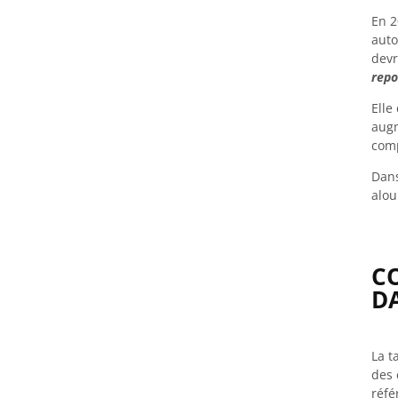
En 2
auto
devr
repo
Elle
aug
comp
Dans
alou
C
DA
La t
des 
réfé