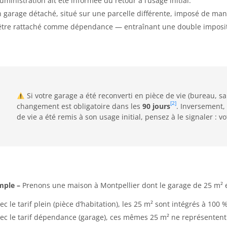
Administration ait été informée du retour à l’usage initial.
 garage détaché, situé sur une parcelle différente, imposé de ma
être rattaché comme dépendance — entraînant une double impositi
Si votre garage a été reconverti en pièce de vie (bureau, sal
[2]
changement est obligatoire dans les
90 jours
. Inversement,
de vie a été remis à son usage initial, pensez à le signaler : v
mple –
Prenons une maison à Montpellier dont le garage de 25 m² e
ec le tarif plein (pièce d’habitation), les 25 m² sont intégrés à 100
ec le tarif dépendance (garage), ces mêmes 25 m² ne représenten