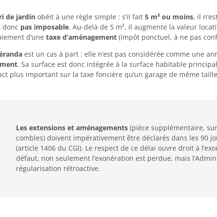
ri de jardin
obéit à une règle simple : s’il fait
5 m² ou moins
, il n’
t donc
pas imposable
. Au-delà de 5 m², il augmente la valeur loca
aiement d’une
taxe d’aménagement
(impôt ponctuel, à ne pas conf
véranda
est un cas à part : elle n’est pas considérée comme une 
ement
. Sa surface est donc intégrée à la surface habitable principa
ct plus important sur la taxe foncière qu’un garage de même taille
Les extensions et aménagements
(pièce supplémentaire, su
combles) doivent impérativement être déclarés dans les 90 jo
(article 1406 du CGI). Le respect de ce délai ouvre droit à l’e
défaut, non seulement l’exonération est perdue, mais l’Admin
régularisation rétroactive.