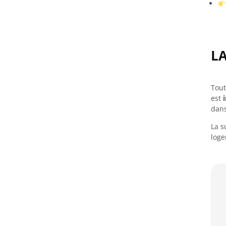
LA
Tout
est
dans
La s
loge