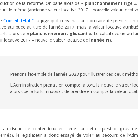
oduction de la réforme. On parle alors de «
planchonnement figé
».
ours le même (ancienne valeur locative 2017 – nouvelle valeur locati
[2]
le
Conseil d’État
a jugé qu’il convenait au contraire de prendre en 
tive attribuée au titre de l’année 2017, mais la valeur locative attribuée
arle alors de «
planchonnement glissant
». Le calcul évolue au f
ur locative 2017 – nouvelle valeur locative de l’
année N
).
Prenons l’exemple de l’année 2023 pour illustrer ces deux mét
L’Administration prenait en compte, à tort, la nouvelle valeur loc
alors que la loi lui imposait de prendre en compte la valeur locat
 au risque de contentieux en série sur cette question (plus d
ernés), le législateur a donc essayé de voler au secours de l’Admi