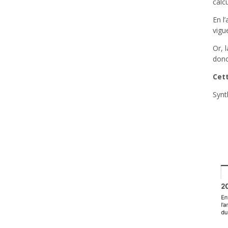
calc
En l
vigu
Or, 
donc
Cett
Synt