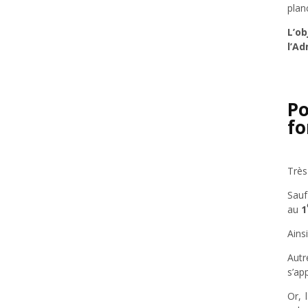
plan
L’o
l’Ad
Po
fo
Très
Sauf
au
1
Ains
Autr
s’ap
Or, 