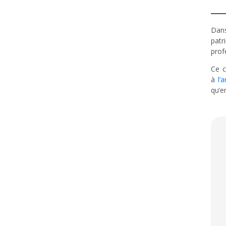
Dans
pat
prof
Ce c
à
l’
qu’e