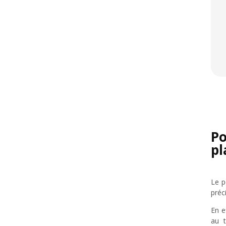
Po
p
Le p
préc
En e
au t