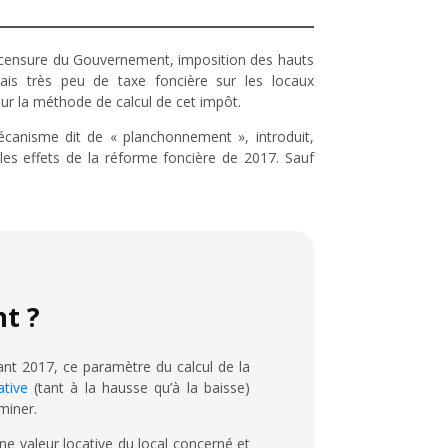
de censure du Gouvernement, imposition des hauts
is très peu de taxe foncière sur les locaux
r la méthode de calcul de cet impôt.
écanisme dit de « planchonnement », introduit,
 les effets de la réforme foncière de 2017. Sauf
t ?
ant 2017, ce paramètre du calcul de la
ative
(tant à la hausse qu’à la baisse)
miner.
nne valeur locative du local concerné et