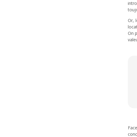
intr
touj
Or, 
loca
On p
vale
Face
conc