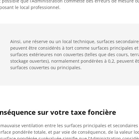
st possible que l’Administration commette des erreurs de mesure ou 
osant le local professionnel.
Ainsi, une réserve ou un local technique, surfaces secondai
peuvent être considérés à tort comme surfaces principales e
surfaces extérieures non couvertes (telles que des cours, ter
stockage ouvertes), normalement pondérées à 0,2, peuvent 
surfaces couvertes ou principales.
nséquence sur votre taxe foncière
mauvaise ventilation entre les surfaces principales et secondaires
urface pondérée totale, et par voie de conséquence, de la valeur loc
surface pondérée surévaluée signifie que l’Administration considère