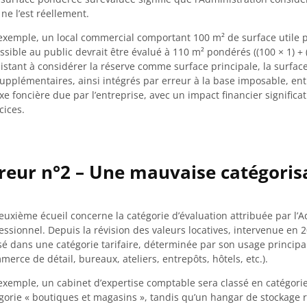
l ne l’est réellement.
exemple, un local commercial comportant 100 m² de surface utile p
ssible au public devrait être évalué à 110 m² pondérés ((100 × 1) + (
istant à considérer la réserve comme surface principale, la surface
upplémentaires, ainsi intégrés par erreur à la base imposable, e
axe foncière due par l’entreprise, avec un impact financier significat
cices.
reur n°2 – Une mauvaise catégorisa
euxième écueil concerne la catégorie d’évaluation attribuée par l’Ad
essionnel. Depuis la révision des valeurs locatives, intervenue en 2
sé dans une catégorie tarifaire, déterminée par son usage principal
merce de détail, bureaux, ateliers, entrepôts, hôtels, etc.).
exemple, un cabinet d’expertise comptable sera classé en catégor
gorie « boutiques et magasins », tandis qu’un hangar de stockage re