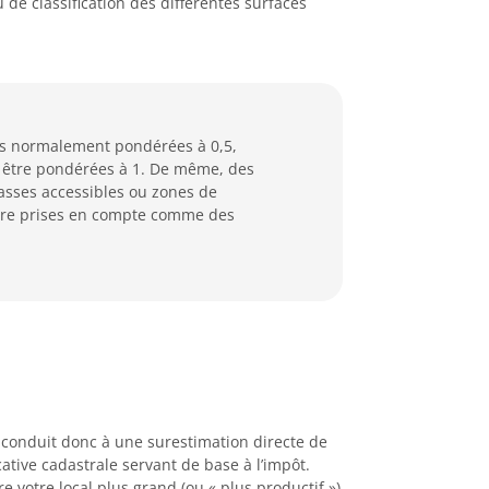
de classification des différentes surfaces
res normalement pondérées à 0,5,
t être pondérées à 1. De même, des
rasses accessibles ou zones de
être prises en compte comme des
 conduit donc à une surestimation directe de
ative cadastrale servant de base à l’impôt.
 votre local plus grand (ou « plus productif »)