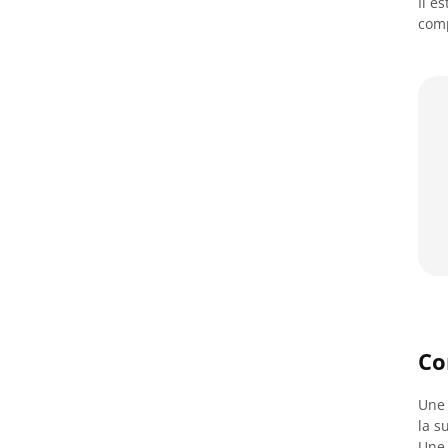
Il e
comp
Co
Une 
la s
Une 