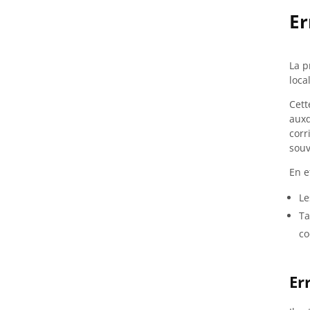
Er
La p
loca
Cett
auxq
corr
souv
En e
Le
Ta
co
Er