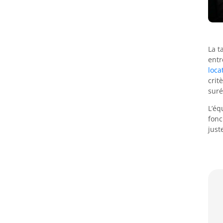
La t
entr
loca
crit
suré
L’éq
fonc
just