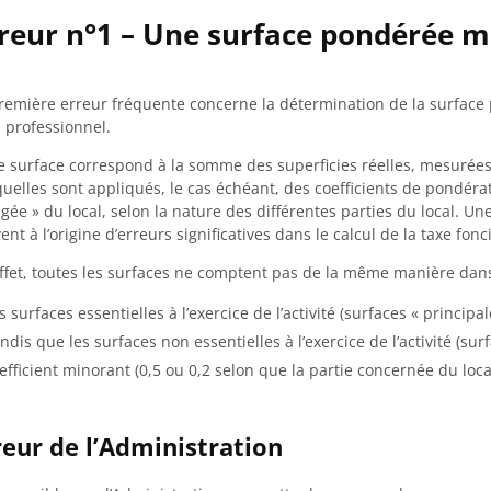
reur n°1 – Une surface pondérée m
remière erreur fréquente concerne la détermination de la surface 
l professionnel.
e surface correspond à la somme des superficies réelles, mesurées
uelles sont appliqués, le cas échéant, des coefficients de pondérat
igée » du local, selon la nature des différentes parties du local. Un
ent à l’origine d’erreurs significatives dans le calcul de la taxe fonc
ffet, toutes les surfaces ne comptent pas de la même manière dans l
s surfaces essentielles à l’exercice de l’activité (surfaces « principa
ndis que les surfaces non essentielles à l’exercice de l’activité (su
efficient minorant (0,5 ou 0,2 selon que la partie concernée du loca
reur de l’Administration