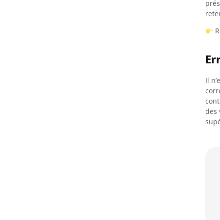
prés
rete
R
Er
Il n
corr
cont
des 
supé