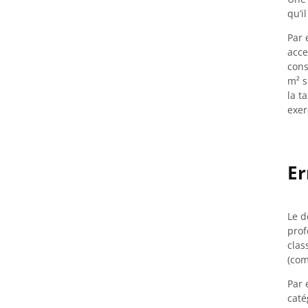
qu’i
Par 
acce
cons
m² s
la t
exer
Er
Le d
prof
clas
(com
Par 
caté