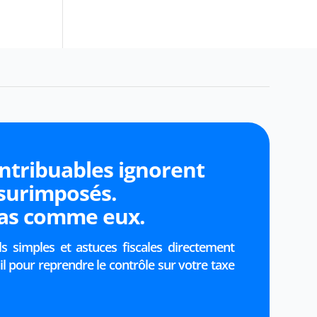
ntribuables ignorent
 surimposés.
pas comme eux.
s simples et astuces fiscales directement
l pour reprendre le contrôle sur votre taxe