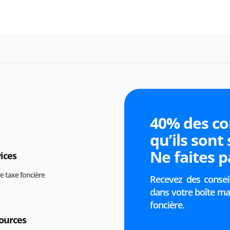
40% des co
qu’ils sont
Ne faites 
ices
re taxe foncière
Recevez des conseil
dans votre boîte mai
foncière.
ources